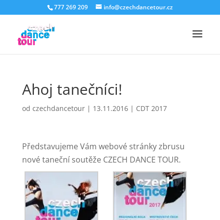
777 269 209
info@czechdancetour.cz
Ahoj tanečníci!
od
czechdancetour
|
13.11.2016
|
CDT 2017
Představujeme Vám webové stránky zbrusu
nové taneční soutěže CZECH DANCE TOUR.