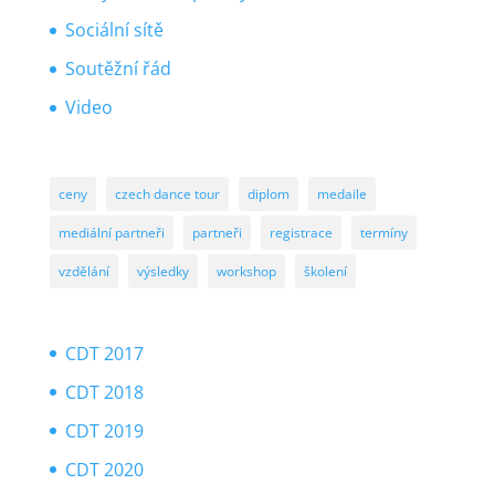
Sociální sítě
Soutěžní řád
Video
ceny
czech dance tour
diplom
medaile
mediální partneři
partneři
registrace
termíny
vzdělání
výsledky
workshop
školení
CDT 2017
CDT 2018
CDT 2019
CDT 2020