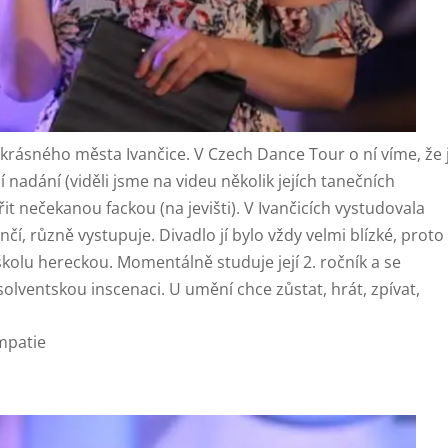
 krásného města Ivančice. V Czech Dance Tour o ní víme, že 
í nadání (viděli jsme na videu několik jejích tanečních
řit nečekanou fackou (na jevišti). V Ivančicích vystudovala
í, různě vystupuje. Divadlo jí bylo vždy velmi blízké, proto
kolu hereckou. Momentálně studuje její 2. ročník a se
solventskou inscenaci. U umění chce zůstat, hrát, zpívat,
mpatie