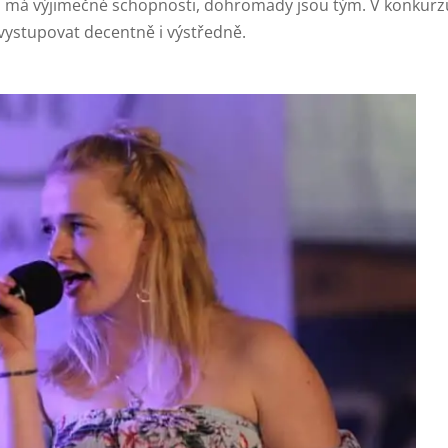
ch má výjimečné schopnosti, dohromady jsou tým. V konkurz
sníží
t vystupovat decentně i výstředně.
úrov
hlasit