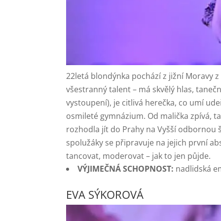
22letá blondýnka pochází z jižní Moravy z
všestranný talent – má skvělý hlas, tanečn
vystoupení), je citlivá herečka, co umí ude
osmileté gymnázium. Od malička zpívá, tanč
rozhodla jít do Prahy na Vyšší odbornou š
spolužáky se připravuje na jejich první ab
tancovat, moderovat – jak to jen půjde.
VÝJIMEČNÁ SCHOPNOST:
nadlidská e
EVA SÝKOROVÁ