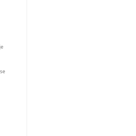
je
 se