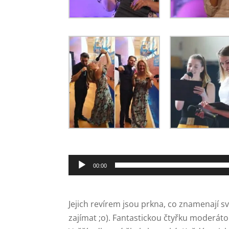
Audio
00:00
přehrávač
Jejich revírem jsou prkna, co znamenají sv
zajímat ;o). Fantastickou čtyřku moderát