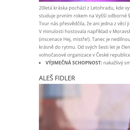
20letá kráska pochází z Letohradu, kde
studuje prvním rokem na Vyšší odborné 
Tour nás přesvědčila, že ani jedna z věcí 
V minulosti hostovala například v Morav
(inscenace Hej, mistře!). Tanec je nedílnou
krásně do rytmu. Od svých šesti let je čle
volnočasové organizace v České republice
VÝJIMEČNÁ SCHOPNOST:
nakažlivý s
ALEŠ FIDLER