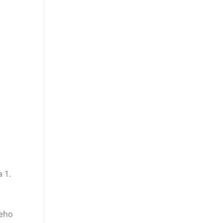
a 1.
šeho