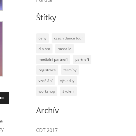
Porota
Štítky
ceny
czech dance tour
diplom
medaile
mediální partneři
partneři
registrace
termíny
vzdělání
výsledky
workshop
školení
itím
k
Archív
ru/dolů
ře
te
ty
CDT 2017