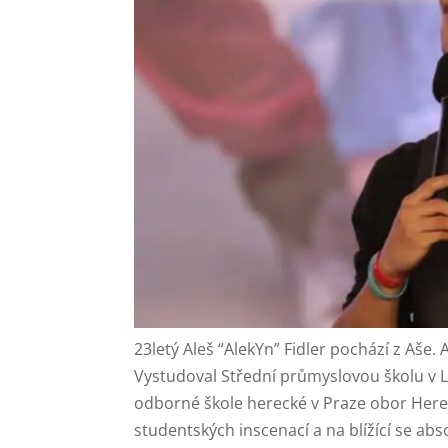
23letý Aleš “AlekYn” Fidler pochází z Aše. 
Vystudoval Střední průmyslovou školu v Lo
odborné škole herecké v Praze obor Here
studentských inscenací a na blížící se a