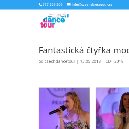
777 269 209
info@czechdancetour.cz
Fantastická čtyřka mo
od
czechdancetour
|
13.05.2018
|
CDT 2018