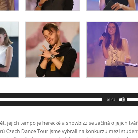
Použ
01:04
šipe
naho
ět, jejich tempo je herecké a showbizz se začíná o jejich tvá
zvýší
orů Czech Dance Tour jsme vybrali na konkurzu mezi studen
nebo