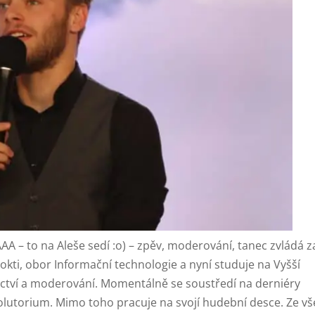
AAA – to na Aleše sedí :o) – zpěv, moderování, tanec zvládá z
kti, obor Informační technologie a nyní studuje na Vyšší
ctví a moderování. Momentálně se soustředí na derniéry
bsolutorium. Mimo toho pracuje na svojí hudební desce. Ze v