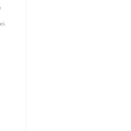
ě
ci.