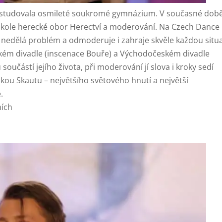
 vystudovala osmileté soukromé gymnázium. V současné dob
škole herecké obor Herectví a moderování. Na Czech Dance
ji nedělá problém a odmoderuje i zahraje skvěle každou situa
ském divadle (inscenace Bouře) a Východočeském divadle
 součástí jejího života, při moderování jí slova i kroky sedí
nkou Skautu – největšího světového hnutí a největší
.
mích